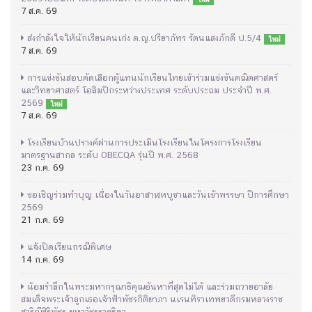
7 ส.ค. 69
ส่งกำลังใจให้นักเรียนคนเก่ง ด.ญ.ปรียาภัทร รัตนแสงภักดี ป.5/4
ใหม่
7 ส.ค. 69
การแข่งขันสอบคัดเลือกผู้แทนนักเรียนไทยเข้าร่วมแข่งขันคณิตศาสตร์
และวิทยาศาสตร์ โอลิมปิกระหว่างประเทศ ระดับประถม ประจำปี พ.ศ.
2569
ใหม่
7 ส.ค. 69
โรงเรียนบ้านปรางค์ผ่านการประเมินโรงเรียนในโครงการโรงเรียน
มาตรฐานสากล ระดับ OBECQA รุ่นปี พ.ศ. 2568
23 ก.ค. 69
ขอเชิญร่วมทำบุญ เนื่องในวันอาสาฬหบูชาและวันเข้าพรรษา ปีการศึกษา
2569
21 ก.ค. 69
แจ้งปิดเรียนกรณีพิเศษ
14 ก.ค. 69
น้อมรำลึกในพระมหากรุณาธิคุณอันหาที่สุดไม่ได้ และร่วมถวายอาลัย
สมเด็จพระเจ้าลูกเธอเจ้าฟ้าพัชรกิติยาภา นเรนทิราเทพยวดีกรมหลวงราช
สาริณีสิริพัชร มหาวัชรราชธิดา