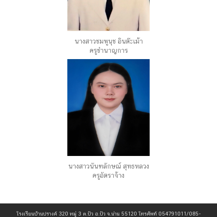
นางสาวชมพูนุช อินต๊ะเม้า
ครูชำนาญการ
นางสาวนันฑลักษณ์ สุทธหลวง
ครูอัตราจ้าง
โรงเรียนบ้านปรางค์ 320 หมู่ 3 ต.ปัว อ.ปัว จ.น่าน 55120 โทรศัพท์ 054791011/085-