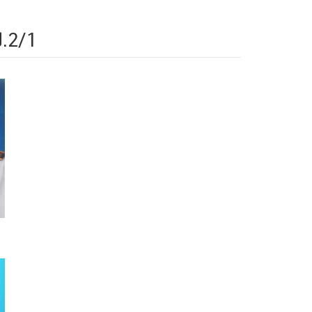
ป.2/1