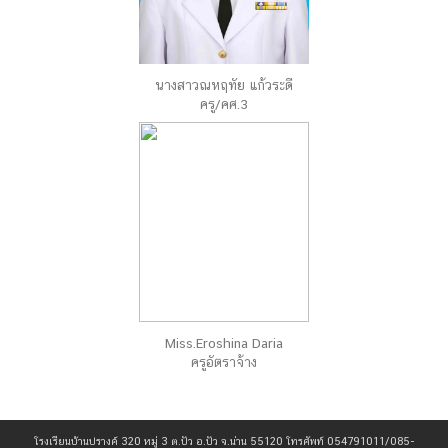
นางสาวณหฤทัย แก้วระดี
ครู/คศ.3
Miss.Eroshina Daria
ครูอัตราจ้าง
โรงเรียนบ้านปรางค์ 320 หมู่ 3 ต.ปัว อ.ปัว จ.น่าน 55120 โทรศัพท์ 054791011/085-