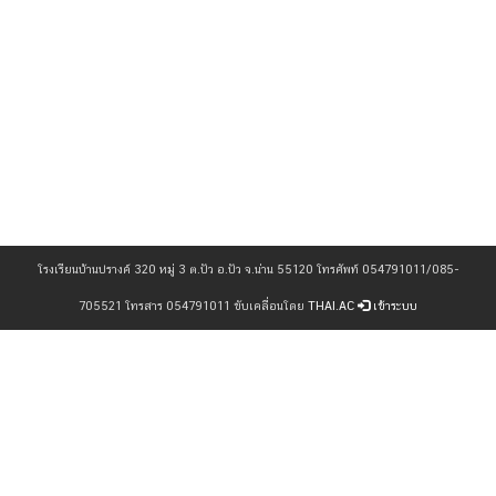
โรงเรียนบ้านปรางค์ 320 หมู่ 3 ต.ปัว อ.ปัว จ.น่าน 55120 โทรศัพท์ 054791011/085-
705521 โทรสาร 054791011 ขับเคลื่อนโดย
THAI.AC
เข้าระบบ