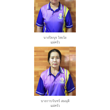
นางปิยนุช ไชยโย
แม่ครัว
นางกาบจันทร์ สมมุติ
แม่ครัว