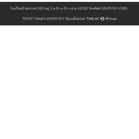
โรงเรียนบ้านปรางค์ 320 หมู่ 3 ต.ปัว อ.ปัว จ.น่าน 55120 โทรศัพท์ 054791011/085-
705521 โทรสาร 054791011 ขับเคลื่อนโดย
THAI.AC
เข้าระบบ