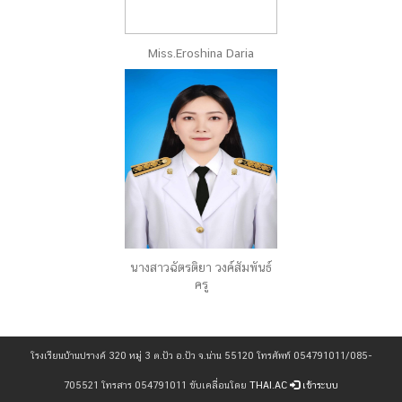
Miss.Eroshina Daria
นางสาวฉัตรติยา วงค์สัมพันธ์
ครู
โรงเรียนบ้านปรางค์ 320 หมู่ 3 ต.ปัว อ.ปัว จ.น่าน 55120 โทรศัพท์ 054791011/085-
705521 โทรสาร 054791011 ขับเคลื่อนโดย
THAI.AC
เข้าระบบ