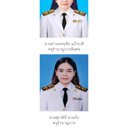
นางสาวณหฤทัย แก้วระดี
ครูชำนาญการพิเศษ
นางสุธาสินี นามกิ่ง
ครูชำนาญการ