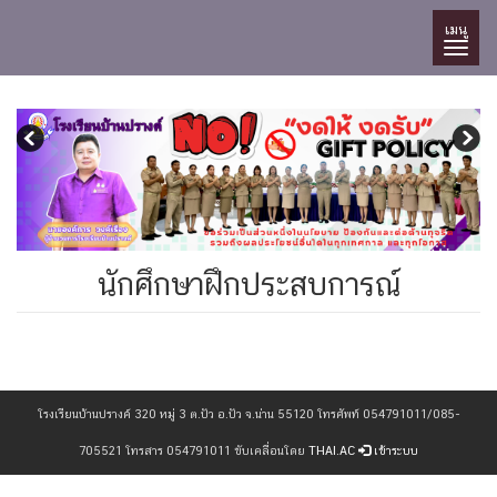
เมนู
นักศึกษาฝึกประสบการณ์
โรงเรียนบ้านปรางค์ 320 หมู่ 3 ต.ปัว อ.ปัว จ.น่าน 55120 โทรศัพท์ 054791011/085-
705521 โทรสาร 054791011 ขับเคลื่อนโดย
THAI.AC
เข้าระบบ