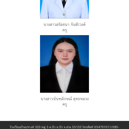
นางสาวสรัลชนา จันต๊ะวงค์
ครู
นางสาวนันฑลักษณ์ สุทธหลวง
ครู
โรงเรียนบ้านปรางค์ 320 หมู่ 3 ต.ปัว อ.ปัว จ.น่าน 55120 โทรศัพท์ 054791011/085-