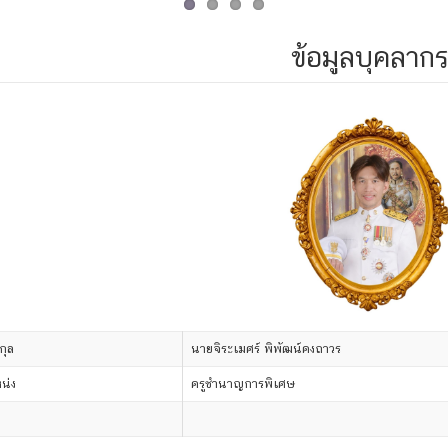
ข้อมูลบุคลาก
กุล
นายจิระเมศร์ พิพัฒน์คงถาวร
น่ง
ครูชำนาญการพิเศษ